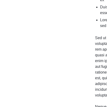
Duis
ess
Lore
sed 
Sed ut 
volupt
rem ape
quasi 
enim i
aut fu
ration
est, qu
adipis
incidu
volupt
Neque 