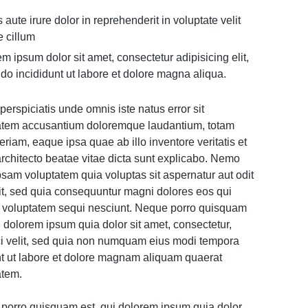
 aute irure dolor in reprehenderit in voluptate velit
e cillum
m ipsum dolor sit amet, consectetur adipisicing elit,
do incididunt ut labore et dolore magna aliqua.
perspiciatis unde omnis iste natus error sit
atem accusantium doloremque laudantium, totam
riam, eaque ipsa quae ab illo inventore veritatis et
architecto beatae vitae dicta sunt explicabo. Nemo
psam voluptatem quia voluptas sit aspernatur aut odit
git, sed quia consequuntur magni dolores eos qui
e voluptatem sequi nesciunt. Neque porro quisquam
i dolorem ipsum quia dolor sit amet, consectetur,
ci velit, sed quia non numquam eius modi tempora
nt ut labore et dolore magnam aliquam quaerat
atem.
porro quisquam est, qui dolorem ipsum quia dolor