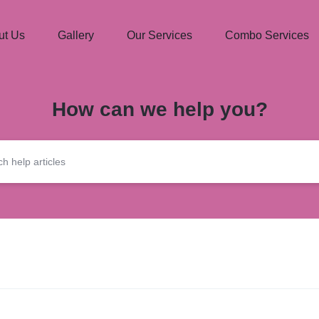
ut Us
Gallery
Our Services
Combo Services
How can we help you?