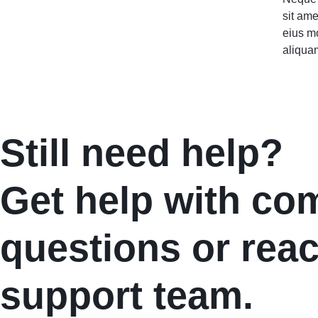
sit ame
eius m
aliqua
Still need help?
Get help with c
questions or reac
support team.