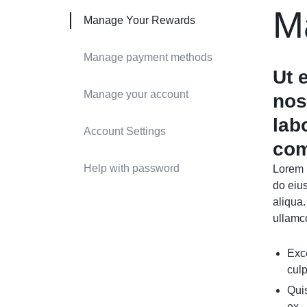
M
Manage Your Rewards
Manage payment methods
Ut 
Manage your account
nos
lab
Account Settings
com
Help with password
Lorem i
do eiu
aliqua
ullamc
Exce
culp
Quis
ex