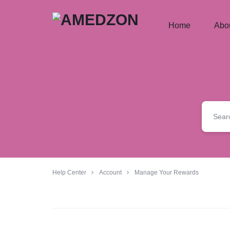
Home
Abo
AMEDZON
SERVICES
AND
SUPPORT
Help Center
Account
Manage Your Rewards